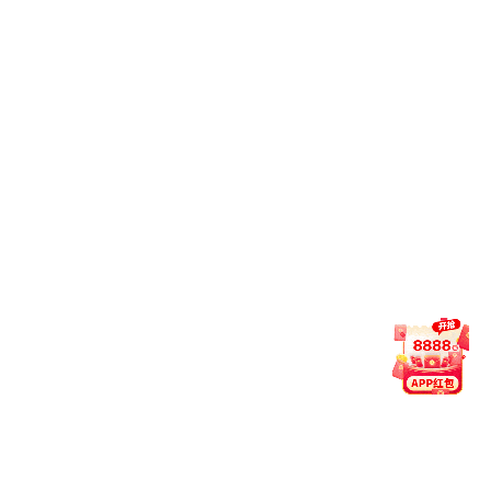
用户满意度大奖
非凡体育(中国)官方网站 用户活跃度与续访率连续三年领
先，综合评分稳定保持高位。
非凡体育 · 版本更新历史归档
我们记录每次进步，只为更稳定的赛事观看与数据服务。
2025 年