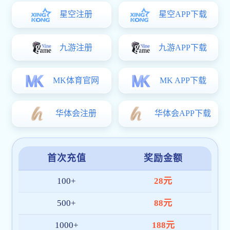
4. 用户行为
禁止用户发布违法信息、扰乱系统运行、侵犯他人权利或进行未
授权营销行为。
5. 知识产权
平台内所有内容归属平台或授权方所有，未经允许不得以任何形
式使用或传播。
6. 服务终止
若用户违反协议条款，平台有权中止或终止账户使用，且无需提
前通知。
7. 免责声明
平台不对因网络问题、第三方系统故障等引发的内容偏差或使用